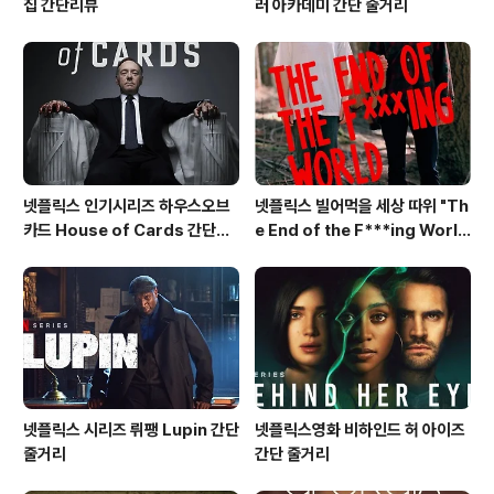
집 간단리뷰
러 아카데미 간단 줄거리
넷플릭스 인기시리즈 하우스오브
넷플릭스 빌어먹을 세상 따위 "Th
카드 House of Cards 간단줄
e End of the F***ing Worl
거리
d" 간단줄거리
넷플릭스 시리즈 뤼팽 Lupin 간단
넷플릭스영화 비하인드 허 아이즈
줄거리
간단 줄거리