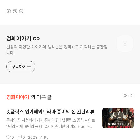
(새창열림)
로그 정보
영화이야기.co
일상의 다양한 이야기와 생각들을 정리하고 기억하는 공간입
니다.
구독하기
더보기
영화이야기
의 다른 글
넷플릭스 인기해외드라마 종이의 집 간단리뷰
글 내용
종이의 집 시청하러 가기 종이의 집 | 넷플릭스 공식 사이트
1명의 천재, 8명의 공범, 철저히 준비한 세기의 강도. 스페
인 조폐국에서 인질극까지 벌인 이들은 과연 포위 경찰을
0
0
2023. 7. 19.
따돌리고 거액의 돈과 함께 달아날 수 있을까? www.netfl