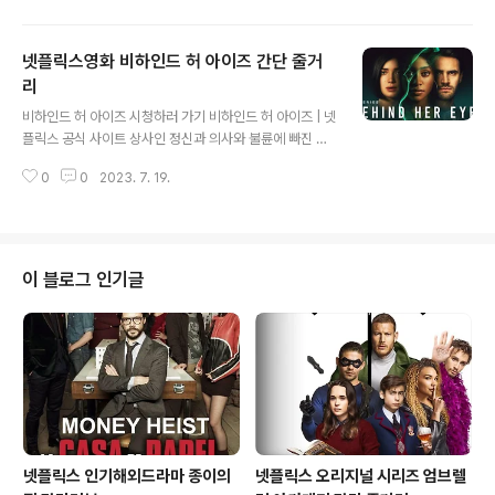
ix.com 넷플릭스 종이의 집 리뷰 강도, 음모 및 감정적 혼
란의 스릴 넘치는 걸작 종이의 집으로 알려진 "라 카사 드
넷플릭스영화 비하인드 허 아이즈 간단 줄거
파펠"의 아드레날린이 솟구치는 세계에 오신 것을 환영합
니다. 이 시리즈는 넷플릭스에서 전 세계를 강타한 스페인
리
글 내용
시리즈입니다. 스페인 왕립 조폐국에서 대담한 강도 사건
비하인드 허 아이즈 시청하러 가기 비하인드 허 아이즈 | 넷
이 발생하게 되는데 이 사건의 범죄자 그룹의 대담한 계획
플릭스 공식 사이트 상사인 정신과 의사와 불륜에 빠진 싱
에 대한 이야기를 풀어나가는 과정입니다. 복잡한 줄거리,
글맘. 그녀에게 비밀에 싸인 여인이 다가온다. 알 수 없는
매혹적인 캐릭터, 감정의 교향곡으로 종이의 집은 하나의
0
0
2023. 7. 19.
목적을 지닌 상사의 아내. 셋이 얽힌 뒤틀린 심리 게임의 끝
현상이 되었고 관객..
은 어디일까. www.netflix.com 비하인드 허 아이즈 줄거
리 인간의 욕망의 깊이와 관계의 어두운 이면을 탐구하는
Netflix 시리즈 비하인드 허 아이즈에 대해 알아보겠습니
다. Sarah Pinborough의 베스트셀러 소설을 각색한 이
이 블로그 인기글
심리 스릴러는 몰입감 있고 수수께끼 같은 여정을 보여주
는 영화입니다. 비밀, 조작, 예상치 못한 반전이 기다리고
있는 Louise, David, Adele의 복잡한 삶을 탐색하면서
영화를 감상하면 색다른 재미를 느낄 수 있습니다. 이..
넷플릭스 인기해외드라마 종이의
넷플릭스 오리지널 시리즈 엄브렐