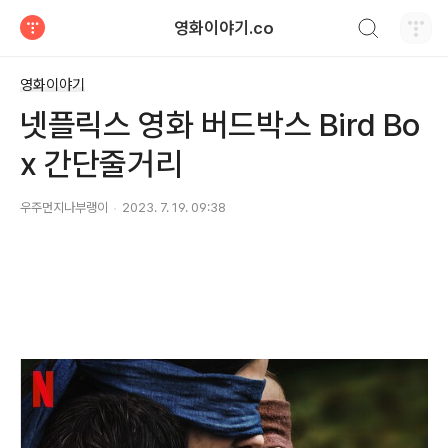
검색하기
영화이야기.co
티스토리
영화이야기
넷플릭스 영화 버드박스 Bird Bo
x 간단줄거리
우주먼지나부랭이
2023. 7. 19. 09:38