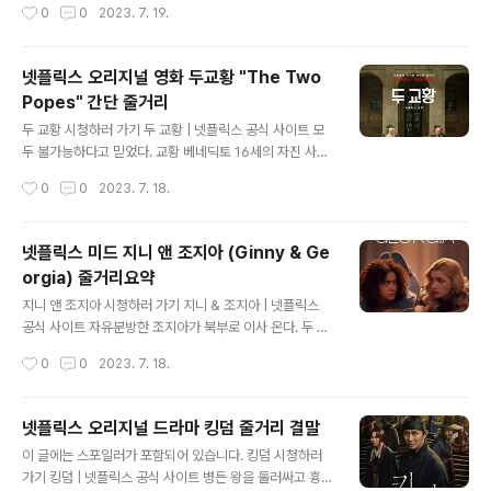
작성시간
0
0
2023. 7. 19.
영화를 감상하면 색다른 재미를 느낄 수 있습니다. 이..
는 기묘한 현상들이 일어나기 시작한다. 아들을 찾으려는
엄마와 마을 사람들은 이제 www.netflix.com 기묘한 이
야기 간단 줄거리 넷플릭스의 인기 시리즈 기묘한 이야기
넷플릭스 오리지널 영화 두교황 "The Two
의 매력적이고 흥미진진한 이야기를 소개해드리겠습니다.
Popes" 간단 줄거리
기묘한 이야기 'Stranger Things'는 1980년대의 미국
글 내용
작은 도시에서 친구를 잃어버린 소년들이 친구를 찾아나서
두 교황 시청하러 가기 두 교황 | 넷플릭스 공식 사이트 모
면서 벌어지는 환상적이고 공포스러운 이야기를 그린 과학
두 불가능하다고 믿었다. 교황 베네딕토 16세의 자진 사임,
적 정체성을 가진 드라마입니다. 이 작품은 친구들 사이의
그 뒤를 이은 교황 프란치스코. 두 교황의 우정이 가톨릭교
작성시간
0
0
2023. 7. 18.
특별한 유대감, 초자연적인 사건의 수수께끼, 그리고 80년
회의 역사를 바꾼다. 실화를 바탕으로 한 영화. www.netfl
대의 음악과 문화적인 요소들..
ix.com 넷플릭스 두교황 간단 줄거리 이번에는 넷플릭스
영화 두 교황 "The Two Popes"의 매혹적인 스토리에
넷플릭스 미드 지니 앤 조지아 (Ginny & Ge
대해 더욱 깊이 알아보겠습니다. 두교황은 페르난도 메이
orgia) 줄거리요약
렐레스 감독의 작품으로, 2019년에 개봉한 전기 드라마
글 내용
영화입니다. 이 영화는 교황 베네딕트 16세 (앤서니 홉킨스
지니 앤 조지아 시청하러 가기 지니 & 조지아 | 넷플릭스
분)와 카디날 호르헤 마리오 베르고글리오(조나단 프라이
공식 사이트 자유분방한 조지아가 북부로 이사 온다. 두 아
스 분) 사이의 관계를 통해 역사적인 사건과 개인적인 이야
이, 지니와 오스틴을 데리고. 애들을 위해 부유한 동네에서
작성시간
0
0
2023. 7. 18.
기를 그리고 있습니다. 이제 함께 두교황의 흥미 진진한 스
새 출발을 하는 거야! 하지만 그 길은 생각만큼 순탄하지 않
토리를 상..
다. www.netflix.com 지니 앤 조지아 Ginny & Georgi
a 줄거리 "Ginny & Georgia"는 2021년 2월 Netflix에
넷플릭스 오리지널 드라마 킹덤 줄거리 결말
서 공개된 드라마 시리즈입니다. 이 시리즈는 가족, 사랑,
글 내용
이 글에는 스포일러가 포함되어 있습니다. 킹덤 시청하러
우정, 그리고 자기 발견, 그림 같은 뉴잉글랜드의 웰스버리
가기 킹덤 | 넷플릭스 공식 사이트 병든 왕을 둘러싸고 흉흉
마을을 배경으로 한 시리즈로서 드라마, 유머, 진심 어린 순