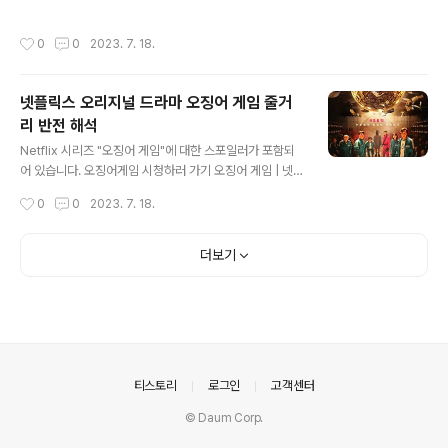
한 소문이 떠돈다. 어둠에 뒤덮인 조선, 기이한 역병에 신음
간을 혼합하여 보여줍니다. 이야기의 핵심은 15세 Ginny
하는 산하. 정체 모를 악에 맞서 백성을 구원할 희망은 오직
Miller(Antonia Gentry)와 그녀의 어머니 Georgia(Br
작성시간
0
0
2023. 7. 18.
세자뿐이다. www.netflix.com 킹덤 줄거리 요약 '킹
ianne Ho..
덤'은 김은희 작가의 작품으로, 조선 시대를 배경으로 공포
와 스릴이 뒤섞인 이야기입니다. 이야기의 중심에는 왕자
넷플릭스 오리지널 드라마 오징어 게임 줄거
이창(주지훈분)이 있습니다. 왕자 이창은 조선의 왕권을 이
리 반전 해석
어받을 자격이 없는 사생아로 태어나게 됩니다. 그러나 어
글 내용
느 날, 이창은 궁내에서 이루어진 의문의 사건과 정체불명
Netflix 시리즈 "오징어 게임"에 대한 스포일러가 포함되
의 전염병에 대한 정보를 입수하게 되는데요. 이처럼 초반
어 있습니다. 오징어게임 시청하러 가기 오징어 게임 | 넷플
부는 왕자의 충격적인 발견을 통해 이야기에 긴장감과 불
릭스 공식 사이트 빚에 쫓기는 수백 명의 사람들이 서바이
작성시간
0
0
2023. 7. 18.
확실성을 불러일으킵니다. ..
벌 게임에 뛰어든다. 거액의 상금으로 새로운 삶을 시작하
기 위해. 하지만 모두 승자가 될 순 없는 법. 탈락하는 이들
은 치명적인 결과를 각오해야 한다. www.netflix.com 오
더보기
징어게임 줄거리 오징어게임은 단절된 가정생활로 경제적
어려움을 겪고 있는 주인공 기훈(이정재분)이 거액의 상금
을 받고 일련의 신비한 게임을 하자는 초대를 받아들이면
서 이야기가 시작된다. 그는 각자 자신의 어려움에 직면한
수백 명의 다른 참가자들과 합류하는 비밀 장소에 도착하
게 된다. 총상금 455억을 걸고 456명의 참가자들이 게임
의안내
티스토리
로그인
고객센터
을 하게 되는데, 게임..
© Daum Corp.