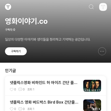
검색하기
티스토리
영화이야기.co
구독자
0
일상의 다양한 이야기와 생각들을 정리하고 기억하는 공간입니다.
구독하기
신고하기 레이어
열기
인기글
넷플릭스영화 비하인드 허 아이즈 간단 줄거
리
0
0
조회
1
넷플릭스 영화 버드박스 Bird Box 간단줄거
리
0
0
조회
1