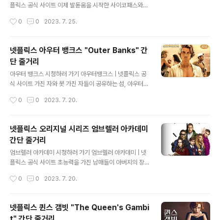
이 영원히 바뀐 부유하고 특권적인 십대 그룹의 삶을 따릅
플릭스 공식 사이트 이제 발돋움을 시작한 사이코패스와
니다. 이야기는 비천한 배경을 가진 세 친구인 사무엘, 나디
미치도록 떠나고 싶은 반항아. 그들이 가는 곳에는 불운뿐
작성시간
0
0
2023. 7. 25.
아, 크리스티안이 다니는 공립..
이지만, 이 세상보다야 낫겠지. 그래픽 노블 원작의 어두운
코미디 시리즈. www.netflix.com 넷플릭스 빌어먹을 세
상 따위 ""The End of the F***ing World" 줄거리 넷
넷플릭스 아우터 뱅크스 "Outer Banks" 간
플릭스 시리즈 빌어먹을 세상 따위 "The End of the Fuc
단 줄거리
king World"는 어둡고 시선을 사로잡는 영국블랙코미디
글 내용
로, 어려움에 처한 두십 대 제임스와 앨리사의 삶을 통해 스
아우터 뱅크스 시청하러 가기 아우터뱅크스 | 넷플릭스 공
릴 있고 색다른 이야기를 들려줍니다. 정신 건강, 청소년의
식 사이트 가진 자와 못 가진 자들이 공유하는 섬, 아우터뱅
혼란, 인간 감정의 복잡성이라는 주제를 두려움 없이 탐구
크스. 이곳에서 실종된 아버지를 기다리는 존 B와 세 명의
작성시간
0
0
2023. 7. 20.
하는 다크 코미디 드라마입니다. 이 이야기는 ..
친구가 작당한다. 사라진 보물선을 우리가 찾아내는 거야.
www.netflix.com 넷플릭스 아우터 뱅크스 줄거리 "아우
터 뱅크스"는 시청자를 노스캐롤라이나주 해안 마을 아우
넷플릭스 오리지널 시리즈 엄브렐러 아카데미
터 뱅크스에서 거친 모험으로 안내하는 스릴 넘치는 이야
간단 줄거리
기입니다. 이야기는 섬의 노동 계급 지역에 거주하는 "Pog
글 내용
ues"로 알려진 지역 십대 그룹을 중심으로 합니다. 카리스
엄브렐러 아카데미 시청하러 가기 엄브렐러 아카데미 | 넷
마 있고 대담한 십대 John B가 이끄는 Pogues에는 그의
플릭스 공식 사이트 초능력을 가진 남매들이 아버지의 장
충성스러운 가장 친한 친구 JJ, 자비로운 환경 운동가 Kiar
례식에서 다시 모인다. 그들 앞에 드러나는 가족의 비밀과
작성시간
0
0
2023. 7. 20.
a 및 지능적이고 냉정한 Pope도 포함됩니다. 사회 경제적
인류의 미래. 종말을 막아야 한다. 애증을 접고, 모두 손을
어려..
잡아라. www.netflix.com 넷플릭스 오리지널 시리즈 엄
브렐러 아카데미 줄거리 엄브렐러 아카데미 "The Umbr
넷플릭스 퀸스 갬빗 "The Queen's Gambi
ella Academy"는 Gerard Way와 Gabriel가 만든 같
t" 간단 줄거리