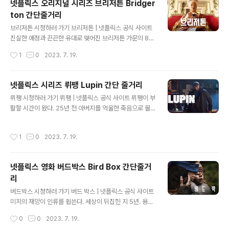
넷플릭스 오리지널 시리즈 브리저튼 Bridger
받은 Netflix 시리즈인 "House of Cards"는 무자비한
ton 간단줄거리
미국 정치 세계를 파헤치면서 정치적 음모와 조작에 관한
글 내용
이야기를 들려줍니다. 미국 워싱턴 DC를 배경으로 하는 이
브리저튼 시청하러 가기 브리저튼 | 넷플릭스 공식 사이트
드라마는 케빈 스페이시가 연기한 교활하고 야심찬 정치인
진실한 애정과 끈끈한 유대로 맺어진 브리저튼 가문의 8남
프란시스 언더우드가 정치적 사다리의 정상에 오르는 과정
매. 그들이 런던의 상류사회에서 사랑과 행복을 향한 여정
작성시간
1
0
2023. 7. 19.
을 자세히 그리고 있습니다. 미국 하원의 민주당 다수당에
을 떠난다. 줄리아 퀸의 베스트셀러 소설 시리즈 원작. ww
속한 프란시스..
w.netflix.com 넷플릭스 오리지널 시리즈 브리저튼 Brid
gerton 줄거리 오늘은 줄리아퀸의 베스트셀러 소설 시리
넷플릭스 시리즈 뤼팽 Lupin 간단 줄거리
즈를 원작으로 한 Netflix 오리지널 시리즈 "브리저튼"의
글 내용
뤼팽 시청하러 가기 뤼팽 | 넷플릭스 공식 사이트 뤼팽이 부
이야기를 간단하게 해 보겠습니다. 2020년 첫 방영된 브
활할 시간이 왔다. 25년 전 아버지를 억울한 죽음으로 몰
리저튼은 시청자를 리젠시 시대 영국의 더없이 화려하고
아넣은 프랑스 최고의 재벌 가문. 그들에게 정의의 철퇴를
매혹적이지만 그 이면에 추악함이 가득한 그들의 세계로
내리려 청년 아산은 오랫동안 동경했던 영웅으로 다시 태
시청자를 안내합니다. 19세기 초 영국의 리젠시 시대를 배
작성시간
1
0
2023. 7. 19.
어난다. 수 www.netflix.com 넷플릭스 뤼팽 Lupin 줄거
경으로 한 이 이야기는 존경받는 브리저튼가문의 8남매가
리 뤼팽은 2021년 1월 Netflix에서 공개된 인기 프랑스
그들이 속한 상류 사회..
범죄 드라마 시리즈입니다. 이 이야기는 모리스 르블랑이
넷플릭스 영화 버드박스 Bird Box 간단줄거
만든 신사 도둑이자 변장의 대가인 상징적인 캐릭터 아르
리
센 뤼팽의 이야기입니다. 이 이야기는 아르센 뤼팽의 모험
글 내용
에 크게 영향을 받은 카리스마 있고 교활한 신사 도둑 Om
버드박스 시청하러 가기 버드 박스 | 넷플릭스 공식 사이트
ar Sy가 훌륭하게 묘사한 Assane Diop을 중심으로 전
미지의 재앙이 인류를 휩쓴다. 세상이 뒤집힌 지 5년. 용케
개됩니다. Assane은 아버지가 저지르지 않은 범죄로 아
살아남은 여자와 그녀의 두 아이가 또다시 위기에 처한다.
작성시간
0
0
2023. 7. 19.
버지를 모..
안전한 곳을 향해, 그들은 필사적인 모험을 감행한다. ww