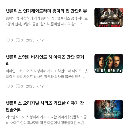
w.netflix.com 넷플릭스 버드박스 Bird Box 줄거리 보
이지 않는 공포에 휩싸인 세상, '버드 박스'라는 제목의 영
넷플릭스 인기해외드라마 종이의 집 간단리뷰
화가 등장했다. 이 영화는 전 세계 수백만 시청자의 상상력
글 내용
종이의 집 시청하러 가기 종이의 집 | 넷플릭스 공식 사이트
을 사로잡았고, 서스펜스와 생존의 포스트 아포칼립스 풍
1명의 천재, 8명의 공범, 철저히 준비한 세기의 강도. 스페
경에 그들을 몰입시켰습니다. 이야기는 혼돈에 빠진 세상
인 조폐국에서 인질극까지 벌인 이들은 과연 포위 경찰을
을 헤쳐나가는 자신을 발견한 탄력 있고 단호한 여성인 재
따돌리고 거액의 돈과 함께 달아날 수 있을까? www.netfl
능 있는 산드라 블록이 연기한 말로리 헤이즈로 시작됩니
작성시간
0
0
2023. 7. 19.
ix.com 넷플릭스 종이의 집 리뷰 강도, 음모 및 감정적 혼
다. 불가사의한 존재들이 지구를 배회하며 그들을 보는 사
란의 스릴 넘치는 걸작 종이의 집으로 알려진 "라 카사 드
람을 미치게 만들고 궁..
파펠"의 아드레날린이 솟구치는 세계에 오신 것을 환영합
넷플릭스영화 비하인드 허 아이즈 간단 줄거
니다. 이 시리즈는 넷플릭스에서 전 세계를 강타한 스페인
리
시리즈입니다. 스페인 왕립 조폐국에서 대담한 강도 사건
글 내용
이 발생하게 되는데 이 사건의 범죄자 그룹의 대담한 계획
비하인드 허 아이즈 시청하러 가기 비하인드 허 아이즈 | 넷
에 대한 이야기를 풀어나가는 과정입니다. 복잡한 줄거리,
플릭스 공식 사이트 상사인 정신과 의사와 불륜에 빠진 싱
매혹적인 캐릭터, 감정의 교향곡으로 종이의 집은 하나의
글맘. 그녀에게 비밀에 싸인 여인이 다가온다. 알 수 없는
작성시간
0
0
2023. 7. 19.
현상이 되었고 관객..
목적을 지닌 상사의 아내. 셋이 얽힌 뒤틀린 심리 게임의 끝
은 어디일까. www.netflix.com 비하인드 허 아이즈 줄거
리 인간의 욕망의 깊이와 관계의 어두운 이면을 탐구하는
넷플릭스 오리지널 시리즈 기묘한 이야기 간
Netflix 시리즈 비하인드 허 아이즈에 대해 알아보겠습니
단줄거리
다. Sarah Pinborough의 베스트셀러 소설을 각색한 이
글 내용
심리 스릴러는 몰입감 있고 수수께끼 같은 여정을 보여주
기묘한 이야기 시청하러 가기 기묘한 이야기 | 넷플릭스 공
는 영화입니다. 비밀, 조작, 예상치 못한 반전이 기다리고
식 사이트 인디애나주의 작은 마을에서 행방불명된 소년.
있는 Louise, David, Adele의 복잡한 삶을 탐색하면서
이와 함께 미스터리한 힘을 가진 소녀가 나타나고, 마을에