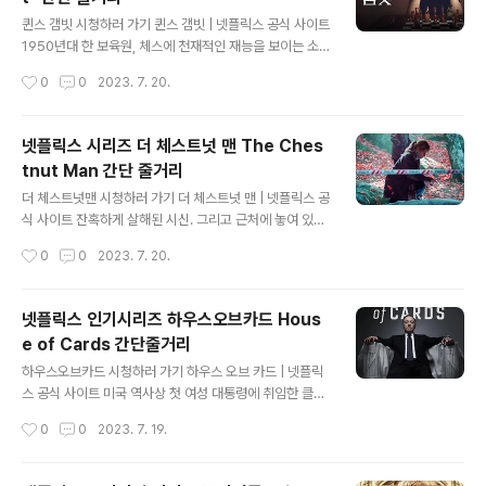
은 이름의 만화책을 기반으로 한 이야기입니다. 이 이야기
글 내용
는 공상 과학, 판타지 및 슈퍼 히어로 장르의 요소를 결합하
퀸스 갬빗 시청하러 가기 퀸스 갬빗 | 넷플릭스 공식 사이트
여 독특하고 매력적인 스토리를 그려내고 있습니다. 1989
1950년대 한 보육원, 체스에 천재적인 재능을 보이는 소
년 10월 1일 전 세계 43명의 여성이 아무런 임신 기미가
녀. 점점 더 넓은 세계로 향하며, 체스 스타의 여정을 이어
작성시간
0
0
2023. 7. 20.
보이지 않음에도 동시에 출산을 하는 미스터리한 사건이
간다. 하지만 더 이기고 싶다면 중독부터 극복해야 한다. w
발생하..
ww.netflix.com 넷플릭스 퀸스 갬빗 줄거리 퀸스갬빗 "T
he Queen's Gambit" 은 시청자들을 놀라운 체스의 세
넷플릭스 시리즈 더 체스트넛 맨 The Ches
계와 주인공인 Beth Harmon의 복잡한 삶으로 데려가는
tnut Man 간단 줄거리
매력적인 이야기입니다. 이야기는 1950년대 켄터키 주 렉
글 내용
싱턴에서 젊은 베스 하몬을 만나면서 시작됩니다. 교통사
더 체스트넛맨 시청하러 가기 더 체스트넛 맨 | 넷플릭스 공
고로 어머니를 잃은 베스는 고아원에 맡겨집니다. 그곳에
식 사이트 잔혹하게 살해된 시신. 그리고 근처에 놓여 있는
서 그녀는 관리인 Mr. Shaibel에게서 체스를 배우게 되는
밤으로 만든 인형. 두 형사가 미스터리로 가득한 살인 사건
작성시간
0
0
2023. 7. 20.
데 그녀의 놀라운 재능을 발견하게 됩니다. 베스는 그녀가
을 파헤치기 시작한다. 실종된 아이와 연결된 섬뜩하고도
..
기이한 단서를 따라. www.netflix.com 넷플릭스 더 체스
트넛 맨 줄거리 더 체스트넛 맨은 덴마크 코펜하겐을 배경
넷플릭스 인기시리즈 하우스오브카드 Hous
으로 펼쳐지는 통쾌한 범죄 스릴러다. 이 이야기는 시청자
e of Cards 간단줄거리
들을 도시를 공포에 떨게 하는 연쇄 살인범의 뒤틀린 마음
글 내용
을 파헤치는 긴장감 넘치는 여정을 보여줍니다. 코펜하겐
하우스오브카드 시청하러 가기 하우스 오브 카드 | 넷플릭
중심부에서 일련의 소름 끼치는 살인 사건이 지역 사회를
스 공식 사이트 미국 역사상 첫 여성 대통령에 취임한 클레
뒤흔들고 경찰과 시민들을 공포와 공황 상태에 빠뜨립니
어 언더우드. 전임 대통령이자 남편이었던 프랭크의 그늘
작성시간
0
0
2023. 7. 19.
다. 살인자의 전화 카드는 소름 끼치는 시그널입니다. 밤과
에서 벗어날 수 있을까. 거대한 반대 세력이 그녀의 행보를
성냥개비로 만든 작은 남자를..
가로막는다. www.netflix.com 넷플릭스 하우스오브카
드 House of Cards 줄거리 전세계 비평가들의 찬사를