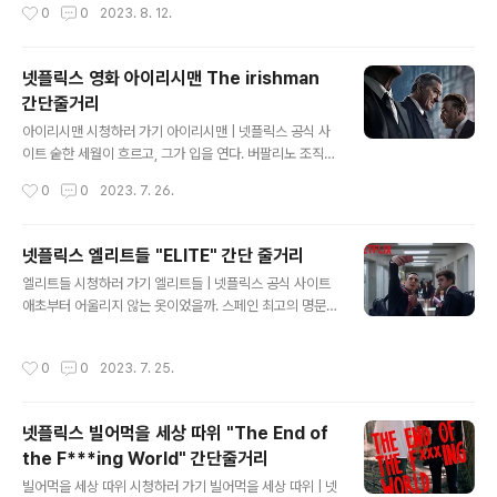
작성시간
0
0
2023. 8. 12.
벤트)가 마법약을 가르치기 위해 호그와트로 돌아..
배역만 전전하다, 영화계에서 제일 핫한 로만 폴란스키 부
부가 옆집에 이사를 오면서 인생 역전을 꿈꾼다. www.net
flix.com 원스어폰어타임 간단 줄거리 "원스어폰어타임
넷플릭스 영화 아이리시맨 The irishman
인 헐리우드" "Once Upon a Time in Hollywood"는
간단줄거리
쿠엔틴 타란티노가 각본 및 감독을 맡은 2019년 영화입니
글 내용
다. 1969년 로스앤젤레스를 배경으로 한 이 영화는 허구
아이리시맨 시청하러 가기 아이리시맨 | 넷플릭스 공식 사
의 인물들의 삶과 실제 역사적 사건을 엮어 향수, 유머, 예
이트 숱한 세월이 흐르고, 그가 입을 연다. 버팔리노 조직에
상치 못한 반전을 선사합니다. 한때 성공한 TV 스타인 릭
충성했던 암살자 프랭크 시런. 그가 봉인해온 비밀들이 세
작성시간
0
0
2023. 7. 26.
달튼(레오나르도 디카프리오)과 그의 충실한 스턴트 ..
상에 드러난다. 격찬을 받은 마틴 스코세이지의 걸작. ww
w.netflix.com 영화 아이리시맨 줄거리 영화 아이리시맨
The Irishman 은 2019년에 개봉한 마틴 스콜세지 감독
넷플릭스 엘리트들 "ELITE" 간단 줄거리
의 장대한 범죄 드라마 영화입니다. 이 이야기는 트럭 운전
글 내용
엘리트들 시청하러 가기 엘리트들 | 넷플릭스 공식 사이트
사 프랭크 시런이 버팔리노 마피아 범죄 조직과 연루되어
애초부터 어울리지 않는 옷이었을까. 스페인 최고의 명문
범죄 지하 세계의 강력한 인물들과 강한 유대를 형성하는
사립 학교에 전학 오게 된 세 명의 평범한 아이들. 행운을
과정을 보여주는 영화입니다. 이 영화는 Charles Brandt
붙잡은 줄 알았던 이들은 살인 사건에 깊이 연루된다. ww
의 책 "I Heard You Paint Houses"를 원작으로 하며 로
작성시간
0
0
2023. 7. 25.
w.netflix.com 넷플릭스 엘리트들 "ELITE" 줄거리 엘리
버트 드 니로 Robert De Niro, 알 파..
트들은 넷플릭스에서 제공하는 스페인 드라마 시리즈로,
고급스럽고 명망 있는 사립 학교인 라스 엔시나스를 배경
넷플릭스 빌어먹을 세상 따위 "The End of
으로 이야기가 펼쳐집니다. 우리나라로 따지면 자율형사립
the F***ing World" 간단줄거리
고에 해당한다고 볼 수 있습니다. 이 이야기는 세명의 평범
글 내용
한 학생이 장학금을 받고 명문 사립학교에 입학하면서 삶
빌어먹을 세상 따위 시청하러 가기 빌어먹을 세상 따위 | 넷